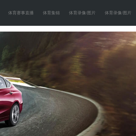
体育赛事直播
体育集锦
体育录像/图片
体育录像/图片