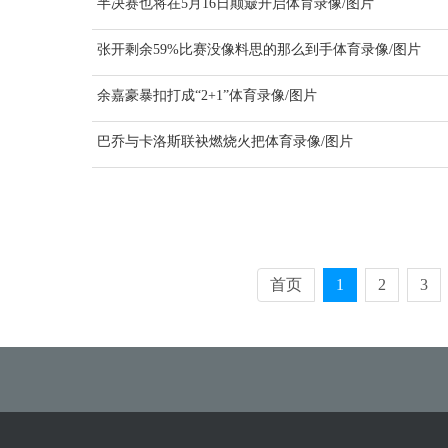
半决赛也将在5月16日颠簸开启体育录像/图片
张开剩余59%比赛没像料思的那么到手体育录像/图片
余嘉豪暴扣打成“2+1”体育录像/图片
巴乔与卡洛斯联袂燃烧火把体育录像/图片
首页
1
2
3